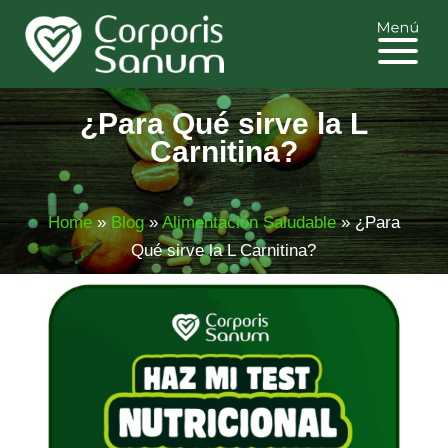
¿Para Qué sirve la L
Carnitina?
Home
»
Blog
»
Alimentación Saludable
»
¿Para
Qué sirve la L Carnitina?