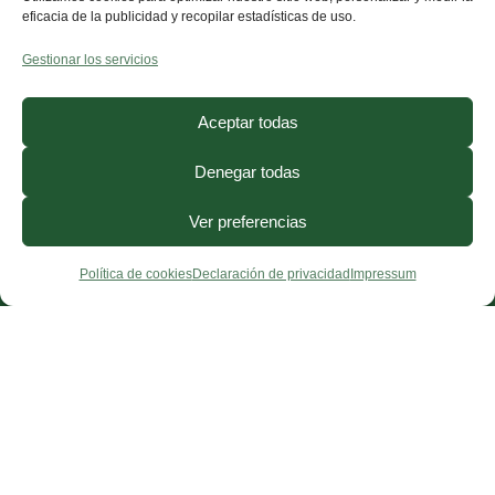
eficacia de la publicidad y recopilar estadísticas de uso.
Gestionar los servicios
Aceptar todas
Denegar todas
Ver preferencias
Política de cookies
Declaración de privacidad
Impressum
¿Necesitas ayuda?
Contacto
·
FAQ
·
Precios
·
Blog
© 2026, CorporisSanum ·
Aviso Legal
·