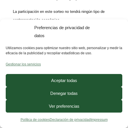
La participación en este sorteo no tendrá ningún tipo de
contraprestación económica.
Preferencias de privacidad de
Los premios son independientes entre ellos y consistirán en:
datos
– Dos packs de dieta personalizada de 3 meses más
ejercicio.
Utilizamos cookies para optimizar nuestro sitio web, personalizar y medir la
– Un iPhone 12
eficacia de la publicidad y recopilar estadísticas de uso.
– Un Macbook Pro
Gestionar los servicios
El valor unitario de la dieta personalizada de 3 meses más
Aceptar todas
ejercicio tiene un valor de 179,10 euros, el valor unitario del
iPhone 12 es de 750,14 euros, y por último, el valor unitario
Denegar todas
del Macbook Pro es de 1.159 euros.
Ver preferencias
Por tanto, el total de los productos sorteados asciende a
Política de cookies
Declaración de privacidad
Impressum
2.267,34 euros. No podrán ser canjeados por dinero en