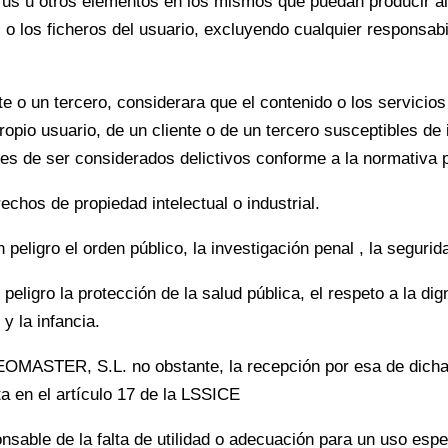
irus u otros elementos en los mismos que puedan producir al
o los ficheros del usuario, excluyendo cualquier responsabi
nte o un tercero, considerara que el contenido o los servici
propio usuario, de un cliente o de un tercero susceptibles de 
les de ser considerados delictivos conforme a la normativa 
echos de propiedad intelectual o industrial.
peligro el orden público, la investigación penal , la segurid
eligro la protección de la salud pública, el respeto a la dig
 y la infancia.
OMASTER, S.L. no obstante, la recepción por esa de dich
ta en el artículo 17 de la LSSICE
le de la falta de utilidad o adecuación para un uso espec