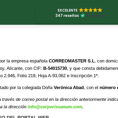
EXCELENTE
347 reseñas
 por la empresa española
CORREOMASTER S.L.
con domicil
coy, Alicante, con CIF:
B-54015730
, y que consta debidament
mo 2.946, Folio 219, Hoja A-93.062 e Inscripción 1ª.
estado por la colegiada Doña
Verónica Abad
, con el
número 
a través de correo postal en la dirección anteriormente indic
a la dirección
info@corporissanum.com
.
SO DEL PORTAL WEB