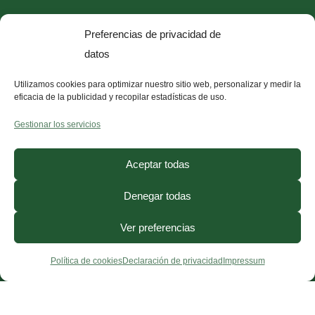
Quiero que alcances tu mejor versión, mejorando
Preferencias de privacidad de
tu salud y bienestar físico y mental a través de una
datos
dieta antiinflamatoria
con mi
método
antiinflamatorio D.R.A.C
. Únete y empieza el
Utilizamos cookies para optimizar nuestro sitio web, personalizar y medir la
eficacia de la publicidad y recopilar estadísticas de uso.
cambio.
Gestionar los servicios
Aceptar todas
Denegar todas
Ver preferencias
Política de cookies
Declaración de privacidad
Impressum