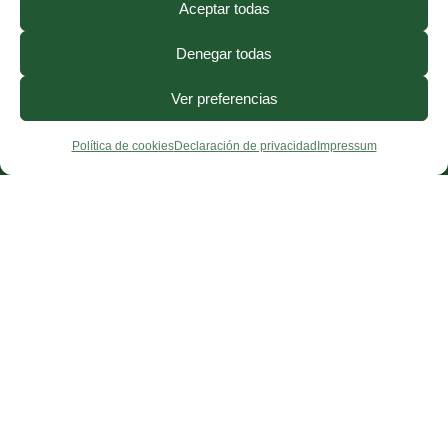
Aceptar todas
Denegar todas
Ver preferencias
Política de cookies
Declaración de privacidad
Impressum
¿Necesitas ayuda?
Contacto
·
FAQ
·
Precios
·
Blog
© 2026, CorporisSanum ·
Aviso Legal
·
Términos y Condiciones
·
Política de
Privacidad
·
Cookies
·
Derecho de
desistimiento