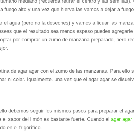
tamaño mediano (recuerda retirar el centro y las semillas)
a fuego alto y una vez que hierva las vamos a dejar a fuego
r el agua (pero no la deseches) y vamos a licuar las manz
deseas que el resultado sea menos espeso puedes agregarle
optar por comprar un zumo de manzana preparado, pero rec
jor.
atina de agar agar con el zumo de las manzanas. Para ello
nar ni colar. Igualmente, una vez que el agar agar se disue
 ello debemos seguir los mismos pasos para preparar el aga
e el sabor del limón es bastante fuerte. Cuando el
agar agar
o en el frigorífico.