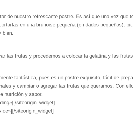
ar de nuestro refrescante postre. Es así que una vez que t
 cortarlas en una brunoise pequeña (en dados pequeños), pi
 bien.
avar las frutas y procedemos a colocar la gelatina y las fru
amente fantástica, pues es un postre exquisito, fácil de pr
onales y cambiar o agregar las frutas que queramos. Con el
e nutrición y sabor.
ding»]
[/siteorigin_widget]
vice»]
[/siteorigin_widget]