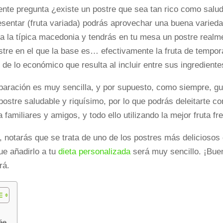
ente pregunta ¿existe un postre que sea tan rico como salud
sentar (fruta variada) podrás aprovechar una buena variedad
 a la típica macedonia y tendrás en tu mesa un postre realm
stre en el que la base es… efectivamente la fruta de tempora
de lo económico que resulta al incluir entre sus ingredient
eparación es muy sencilla, y por supuesto, como siempre, 
ostre saludable y riquísimo, por lo que podrás deleitarte c
 familiares y amigos, y todo ello utilizando la mejor fruta f
notarás que se trata de uno de los postres más deliciosos q
ue añadirlo a tu
dieta personalizada
será muy sencillo. ¡Bue
rá.
lée