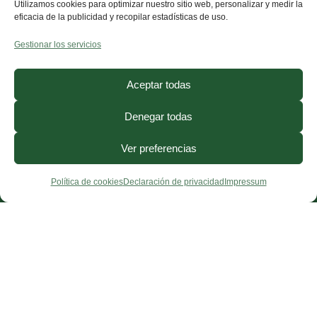
Utilizamos cookies para optimizar nuestro sitio web, personalizar y medir la
eficacia de la publicidad y recopilar estadísticas de uso.
Gestionar los servicios
Aceptar todas
Denegar todas
Ver preferencias
Política de cookies
Declaración de privacidad
Impressum
¿Necesitas ayuda?
Contacto
·
FAQ
·
Precios
·
Blog
© 2026, CorporisSanum ·
Aviso Legal
·