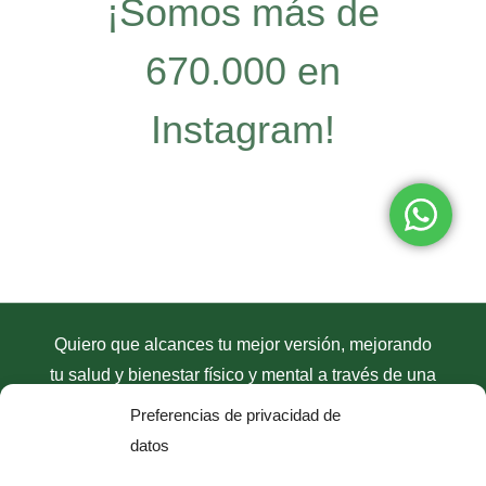
¡Somos más de
670.000 en
Instagram!
Quiero que alcances tu mejor versión, mejorando
tu salud y bienestar físico y mental a través de una
dieta antiinflamatoria
con mi
método
Preferencias de privacidad de
antiinflamatorio D.R.A.C
. Únete y empieza el
datos
cambio.