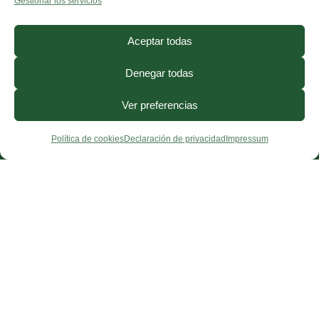
Gestionar los servicios
Aceptar todas
Denegar todas
Ver preferencias
Política de cookies
Declaración de privacidad
Impressum
¿Necesitas ayuda?
Contacto
·
FAQ
·
Precios
·
Blog
© 2026, CorporisSanum ·
Aviso Legal
·
Términos y Condiciones
·
Política de
Privacidad
·
Cookies
·
Derecho de