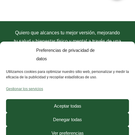
Quiero que alcances tu mejor versión, mejorando
tu salud y bienestar físico y mental a través de una
dieta antiinflamatoria
con mi
método
Preferencias de privacidad de
antiinflamatorio D.R.A.C
. Únete y empieza el
datos
cambio.
Utilizamos cookies para optimizar nuestro sitio web, personalizar y medir la
eficacia de la publicidad y recopilar estadísticas de uso.
Gestionar los servicios
Aceptar todas
Denegar todas
Ver preferencias