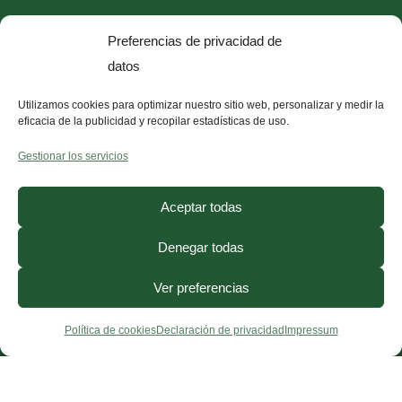
Quiero que alcances tu mejor versión, mejorando
Preferencias de privacidad de
tu salud y bienestar físico y mental a través de una
datos
dieta antiinflamatoria
con mi
método
antiinflamatorio D.R.A.C
. Únete y empieza el
Utilizamos cookies para optimizar nuestro sitio web, personalizar y medir la
eficacia de la publicidad y recopilar estadísticas de uso.
cambio.
Gestionar los servicios
Aceptar todas
Denegar todas
Ver preferencias
Política de cookies
Declaración de privacidad
Impressum