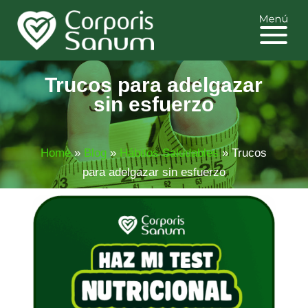
Trucos para adelgazar
sin esfuerzo
Home
»
Blog
»
Hábitos Saludables
»
Trucos
para adelgazar sin esfuerzo