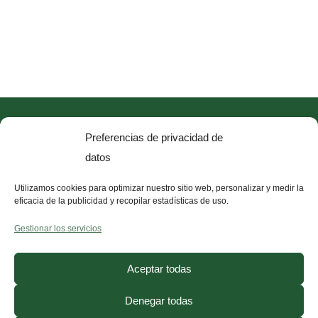
Quiero que alcances tu mejor versión, mejorando
Preferencias de privacidad de
tu salud y bienestar físico y mental a través de una
datos
dieta antiinflamatoria
con mi
método
antiinflamatorio D.R.A.C
. Únete y empieza el
Utilizamos cookies para optimizar nuestro sitio web, personalizar y medir la
eficacia de la publicidad y recopilar estadísticas de uso.
cambio.
Gestionar los servicios
Aceptar todas
Denegar todas