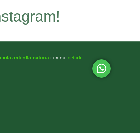
nstagram!
dieta antiinflamatoria
con mi
método