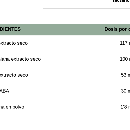
lactanc
DIENTES
Dosis por d
extracto seco
117
niana extracto seco
100
extracto seco
53 
ABA
30 
na en polvo
1’8