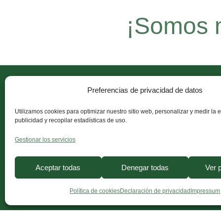
¡Somos m
Preferencias de privacidad de datos
Quiero que alcances tu mejor versión,
Utilizamos cookies para optimizar nuestro sitio web, personalizar y medir la e
publicidad y recopilar estadísticas de uso.
Gestionar los servicios
Aceptar todas
Denegar todas
Ver 
Política de cookies
Declaración de privacidad
Impressum