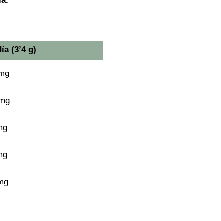
ia.
ía (3’4 g)
 mg
 mg
mg
mg
 mg