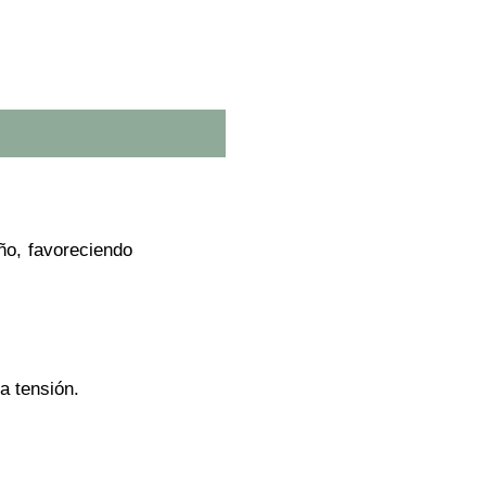
eño, favoreciendo
a tensión.