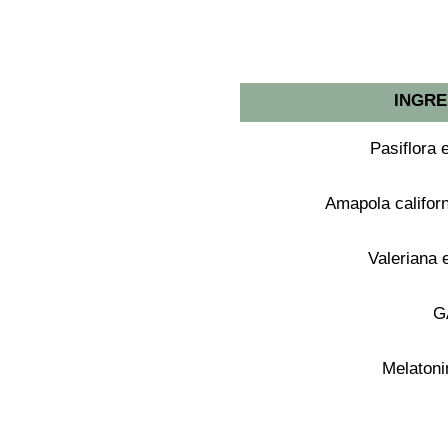
INGRE
Pasiflora 
Amapola califor
Valeriana 
G
Melatoni