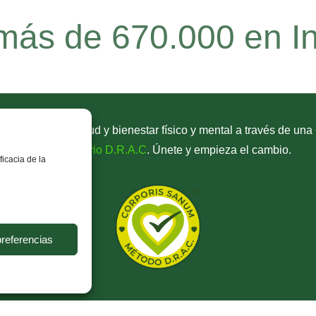
ás de 670.000 en I
 mejorando tu salud y bienestar físico y mental a través de una
antiinflamatorio D.R.A.C
. Únete y empieza el cambio.
ficacia de la
preferencias