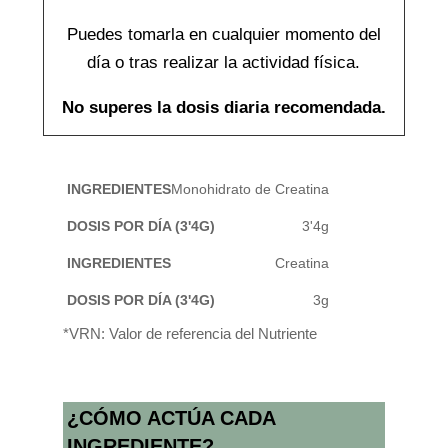
Puedes tomarla en cualquier momento del
día o tras realizar la actividad física.
No superes la dosis diaria recomendada.
Dosis
Monohidrato de Creatina
por
INGREDIENTES
3'4g
día
Creatina
(3'4g)
3g
*VRN: Valor de referencia del Nutriente
¿CÓMO ACTÚA CADA
INGREDIENTE?