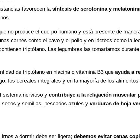
ustancias favorecen la
síntesis de serotonina y melatonin
anos.
ue no produce el cuerpo humano y está presente de manera
as carnes como el pavo y el pollo y en lácteos como la lech
 contienen triptófano. Las legumbres las tomaríamos durante
ntidad de triptófano en niacina o vitamina B3 que
ayuda a r
go
, los cereales integrales y en la mayoría de los alimentos 
el sistema nervioso y
contribuye a la relajación muscular
p
s secos y semillas, pescados azules y
verduras de hoja ve
irnos a dormir debe ser ligera;
debemos evitar cenas copio