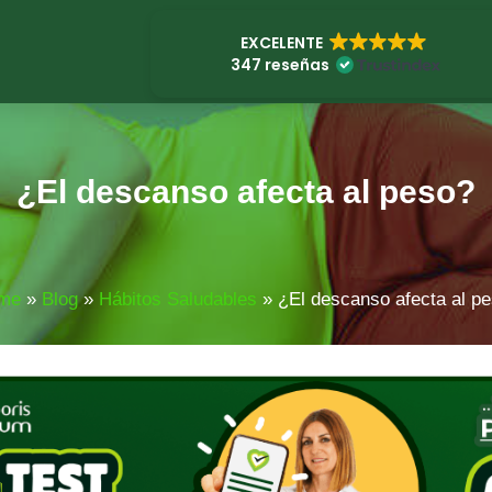
EXCELENTE
347 reseñas
¿El descanso afecta al peso?
me
»
Blog
»
Hábitos Saludables
»
¿El descanso afecta al p