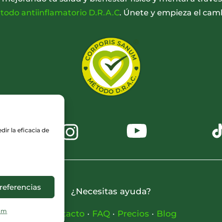
odo antiinflamatorio D.R.A.C
. Únete y empieza el cam
ir la eficacia de
referencias
¿Necesitas ayuda?
um
Contacto
·
FAQ
·
Precios
·
Blog