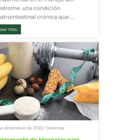
ndrome, una condición
strointestinal crónica que ...
Leer Más
de diciembre de 2023
/
Verónica
uplemento de Magnesio para