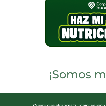
¡Somos má
Quiero que alcances tu mejor versión,