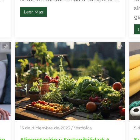
sí
Leer Más
ga
15 de diciembre de 2023
/
Verónica
5 
mo
Alimentación y Sostenibilidad: 4
S