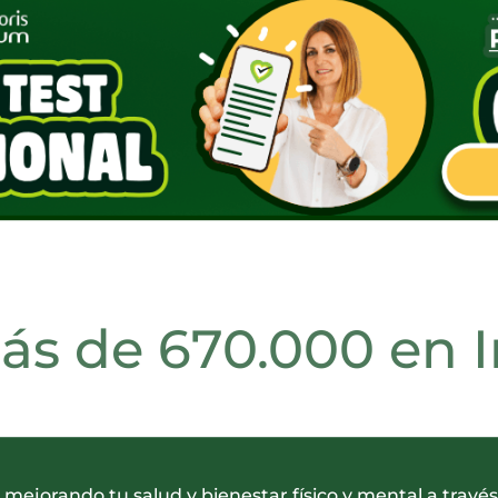
s de 670.000 en 
 mejorando tu salud y bienestar físico y mental a travé