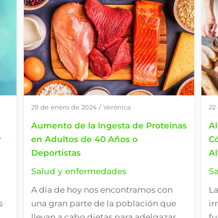
29 de enero de 2024
/
Verónica
22
Aumento de la Ingesta de Proteínas
Al
y
en Adultos de 40 Años o
C
Deportistas
A
Salud y enfermedades
S
A día de hoy nos encontramos con
La
s
una gran parte de la población que
ir
..
llevan a cabo dietas para adelgazar ...
fu