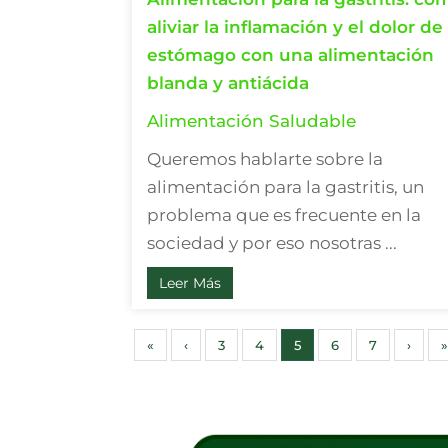
aliviar la inflamación y el dolor de
estómago con una alimentación
blanda y antiácida
Alimentación Saludable
Queremos hablarte sobre la
alimentación para la gastritis, un
problema que es frecuente en la
sociedad y por eso nosotras ...
Leer Más
«
‹
3
4
5
6
7
›
»