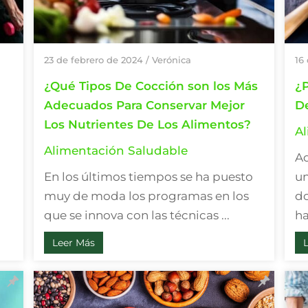
23 de febrero de 2024
/
Verónica
16
¿Qué Tipos De Cocción son los Más
¿
Adecuados Para Conservar Mejor
D
Los Nutrientes De Los Alimentos?
Al
Alimentación Saludable
Ad
En los últimos tiempos se ha puesto
un
muy de moda los programas en los
do
que se innova con las técnicas ...
ha
Leer Más