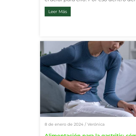
Leer Más
8 de enero de 2024
/
Verónica
Alimentación para la gastritis: có