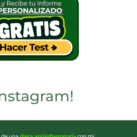
Instagram!
s de una
dieta antiinflamatoria
con mi