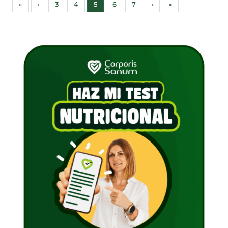
«
‹
3
4
5
6
7
›
»