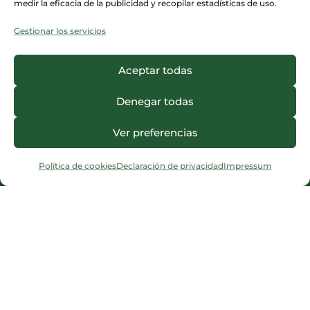
medir la eficacia de la publicidad y recopilar estadísticas de uso.
Gestionar los servicios
Aceptar todas
Denegar todas
Ver preferencias
Política de cookies
Declaración de privacidad
Impressum
¿Necesitas ayuda?
Contacto
·
FAQ
·
Precios
·
Blog
© 2026, CorporisSanum ·
Aviso Legal
·
Términos y Condiciones
·
Política de
Privacidad
·
Cookies
·
Derecho de
desistimiento